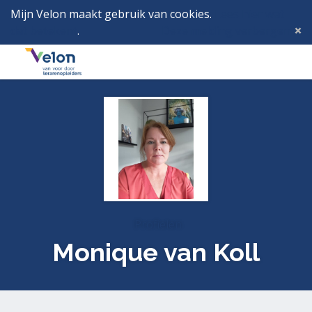
Mijn Velon maakt gebruik van cookies.
Lees hier wat
dat betekent
.
Deze melding verbergen
Menu
Inlog
Profielen
Monique van Koll