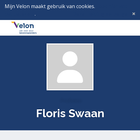
Mijn Velon maakt gebruik van cookies.
Lees hier wat
dat betekent
.
Deze melding verbergen
Menu
Inlog
Profielen
Floris Swaan