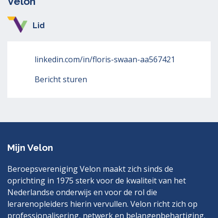
Velon
Lid
linkedin.com/in/floris-swaan-aa567421
Bericht sturen
Mijn Velon
Beroepsvereniging Velon maakt zich sinds de
oprichting in 1975 sterk voor de kwaliteit van het
Nederlandse onderwijs en voor de rol die
lerarenopleiders hierin vervullen. Velon richt zich op
professionalisering, netwerk en belangenbehartiging.