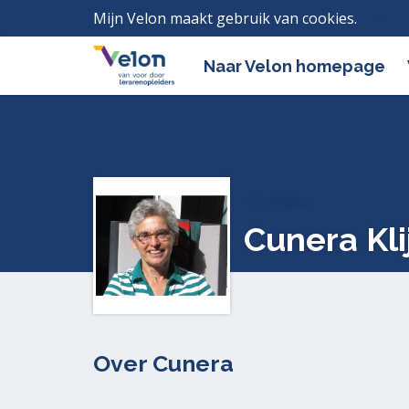
Mijn Velon maakt gebruik van cookies.
Lees h
Naar Velon homepage
Profielen
Cunera Kli
Over Cunera