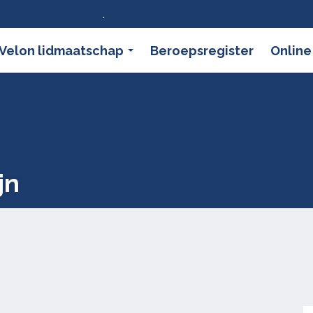
ier wat dat betekent
.
Velon lidmaatschap
Beroepsregister
Online
jn