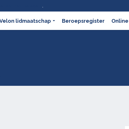
ier wat dat betekent
.
Velon lidmaatschap
Beroepsregister
Online