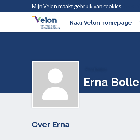
Mijn Velon maakt gebruik van cookies.
Lees h
Naar Velon homepage
Profielen
Erna Bolle
Over Erna