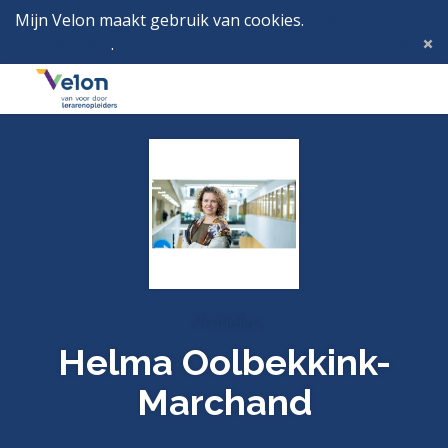
Mijn Velon maakt gebruik van cookies.
Lees hier wat
dat betekent
.
Deze melding verbergen
Menu
Inlog
Profielen
Helma Oolbekkink-
Marchand