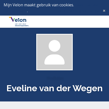
Mijn Velon maakt gebruik van cookies.
Lees hier wat
dat betekent
.
Deze melding verbergen
Menu
Inlog
Profielen
Eveline van der Wegen