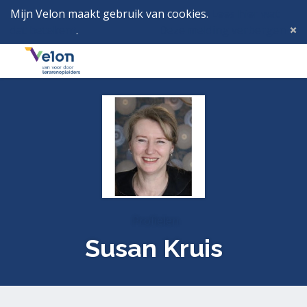
Mijn Velon maakt gebruik van cookies.
Lees hier wat
dat betekent
.
Deze melding verbergen
Menu
Inlog
Profielen
Susan Kruis