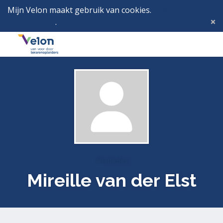
Mijn Velon maakt gebruik van cookies.
Lees hier wat
dat betekent
.
Deze melding verbergen
Menu
Inlog
Profielen
Mireille van der Elst