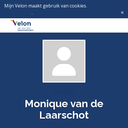
Mijn Velon maakt gebruik van cookies.
Lees hier wat
dat betekent
.
Deze melding verbergen
Menu
Inlog
Profielen
Monique van de
Laarschot