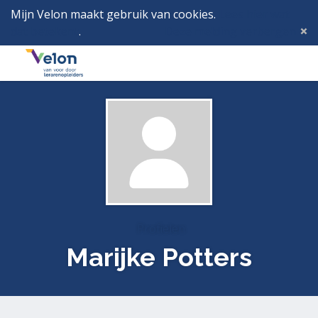
Mijn Velon maakt gebruik van cookies.
Lees hier wat
dat betekent
.
Deze melding verbergen
Menu
Inlog
Profielen
Marijke Potters