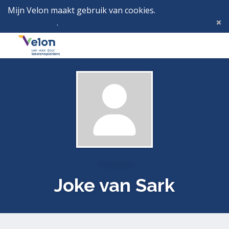
Mijn Velon maakt gebruik van cookies.
Lees hier wat
dat betekent
.
Deze melding verbergen
Menu
Inlog
Profielen
Joke van Sark