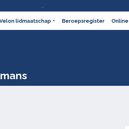
ier wat dat betekent
.
Velon lidmaatschap
Beroepsregister
Online
lmans