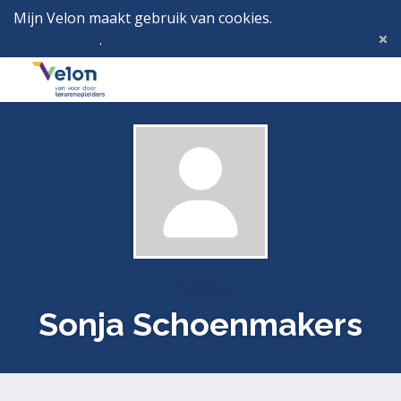
Mijn Velon maakt gebruik van cookies.
Lees hier wat
dat betekent
.
Deze melding verbergen
Menu
Inlog
Profielen
Sonja Schoenmakers