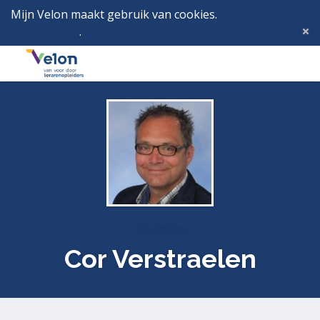
Mijn Velon maakt gebruik van cookies.
Lees hier wat
dat betekent
.
Deze melding verbergen
Menu
Inlog
Profielen
Cor Verstraelen