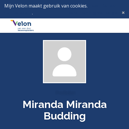
Mijn Velon maakt gebruik van cookies.
Lees hier wat
dat betekent
.
Deze melding verbergen
Menu
Inlog
Profielen
Miranda Miranda
Budding