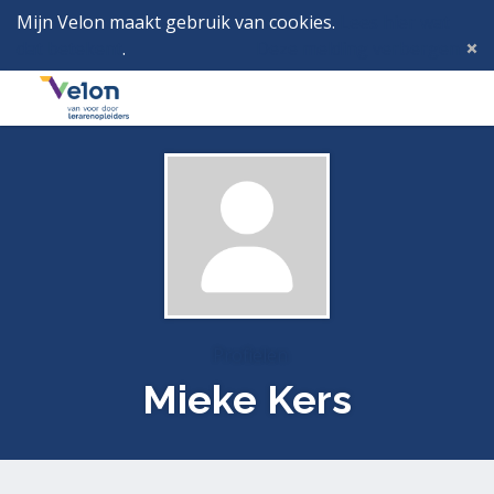
Mijn Velon maakt gebruik van cookies.
Lees hier wat
dat betekent
.
Deze melding verbergen
Menu
Inlog
Profielen
Mieke Kers