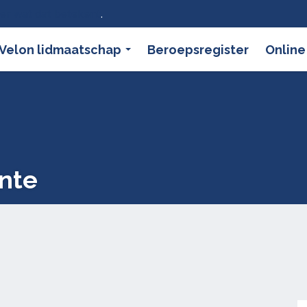
ier wat dat betekent
.
Velon lidmaatschap
Beroepsregister
Online
nte