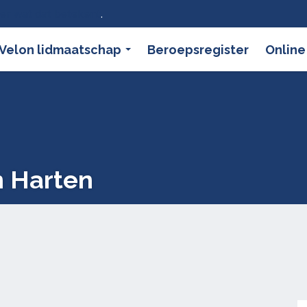
ier wat dat betekent
.
Velon lidmaatschap
Beroepsregister
Online
n Harten