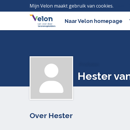
Mijn Velon maakt gebruik van cookies.
Lees h
Naar Velon homepage
Profielen
Hester va
Over Hester