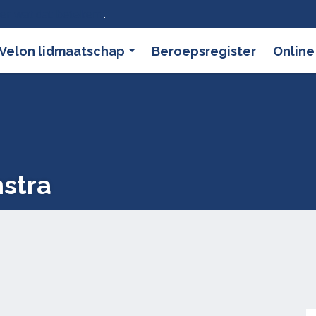
ier wat dat betekent
.
Velon lidmaatschap
Beroepsregister
Online
stra