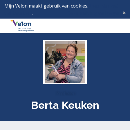
Mijn Velon maakt gebruik van cookies.
Lees hier wat
dat betekent
.
Deze melding verbergen
Menu
Inlog
Profielen
Berta Keuken