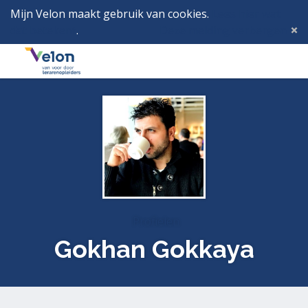
Mijn Velon maakt gebruik van cookies.
Lees hier wat
dat betekent
.
Deze melding verbergen
Menu
Inlog
Profielen
Gokhan Gokkaya