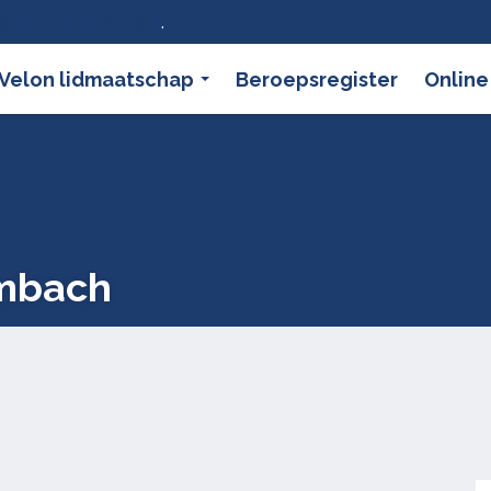
ier wat dat betekent
.
Velon lidmaatschap
Beroepsregister
Online
ombach