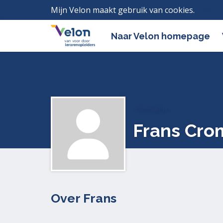
Mijn Velon maakt gebruik van cookies.
Lees h
Naar Velon homepage
Profielen
Frans Cr
Over Frans