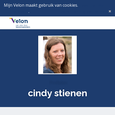
Mijn Velon maakt gebruik van cookies.
Lees hier wat
dat betekent
.
Deze melding verbergen
Menu
Inlog
Profielen
cindy stienen