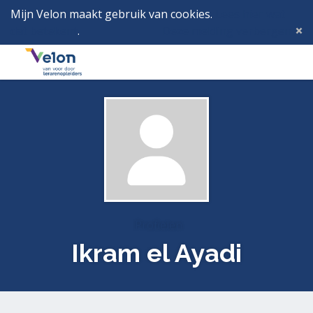
Mijn Velon maakt gebruik van cookies.
Lees hier wat
dat betekent
.
Deze melding verbergen
Menu
Inlog
Profielen
Ikram el Ayadi