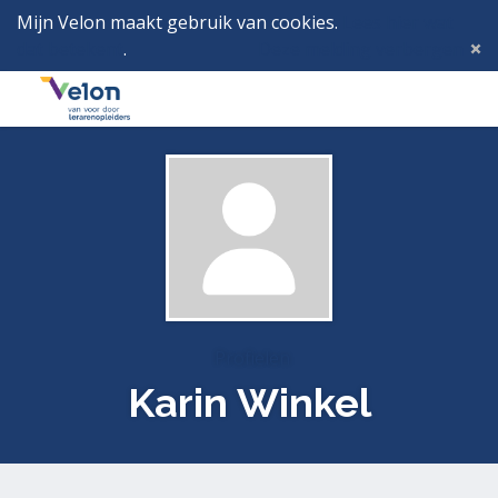
Mijn Velon maakt gebruik van cookies.
Lees hier wat
dat betekent
.
Deze melding verbergen
Menu
Inlog
Profielen
Karin Winkel