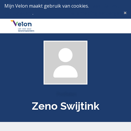
Mijn Velon maakt gebruik van cookies.
Lees hier wat
dat betekent
.
Deze melding verbergen
Menu
Inlog
Profielen
Zeno Swijtink