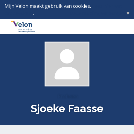
Mijn Velon maakt gebruik van cookies.
Lees hier wat
dat betekent
.
Deze melding verbergen
Menu
Inlog
Profielen
Sjoeke Faasse