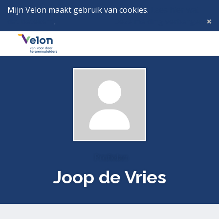
Mijn Velon maakt gebruik van cookies.
Lees hier wat
dat betekent
.
Deze melding verbergen
Menu
Inlog
Profielen
Joop de Vries