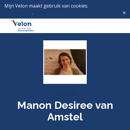
Mijn Velon maakt gebruik van cookies.
Lees hier wat
dat betekent
.
Deze melding verbergen
Menu
Inlog
Profielen
Manon Desiree van
Amstel