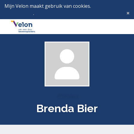
Mijn Velon maakt gebruik van cookies.
Lees hier wat
dat betekent
.
Deze melding verbergen
Menu
Inlog
Profielen
Brenda Bier