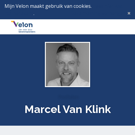
Mijn Velon maakt gebruik van cookies.
Lees hier wat
dat betekent
.
Deze melding verbergen
Menu
Inlog
Profielen
Marcel Van Klink