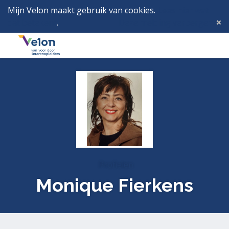
Mijn Velon maakt gebruik van cookies.
Lees hier wat
dat betekent
.
Deze melding verbergen
Menu
Inlog
Profielen
Monique Fierkens