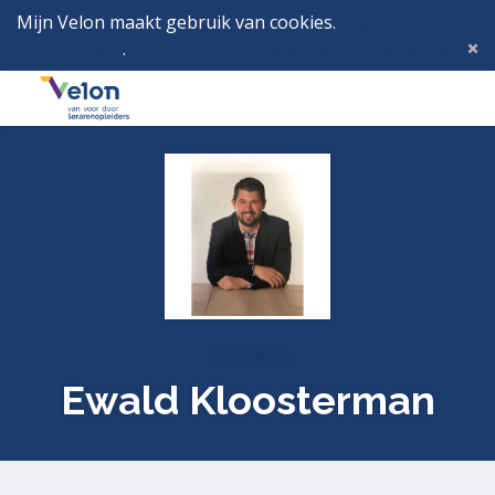
Mijn Velon maakt gebruik van cookies.
Lees hier wat
dat betekent
.
Deze melding verbergen
Menu
Inlog
Profielen
Ewald Kloosterman