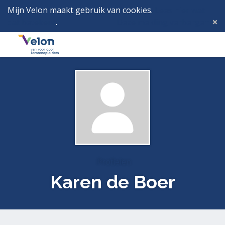
Mijn Velon maakt gebruik van cookies.
Lees hier wat
dat betekent
.
Deze melding verbergen
Menu
Inlog
Profielen
Karen de Boer