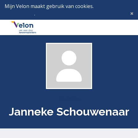
Mijn Velon maakt gebruik van cookies.
Lees hier wat
dat betekent
.
Deze melding verbergen
Menu
Inlog
Profielen
Janneke Schouwenaar