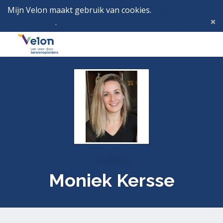
Mijn Velon maakt gebruik van cookies.
Lees hier wat
dat betekent
.
Deze melding verbergen
Menu
Inlog
Profielen
Moniek Kersse