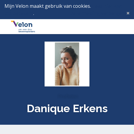
Mijn Velon maakt gebruik van cookies.
Lees hier wat
dat betekent
.
Deze melding verbergen
Menu
Inlog
Profielen
Danique Erkens