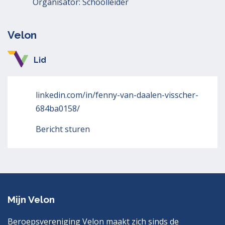
Organisator: Schoolleider
Velon
Lid
linkedin.com/in/fenny-van-daalen-visscher-
684ba0158/
Bericht sturen
Mijn Velon
Beroepsvereniging Velon maakt zich sinds de