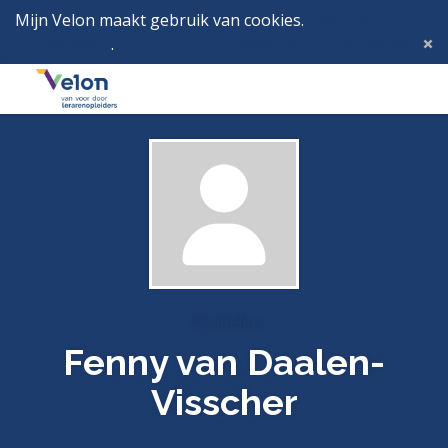
Mijn Velon maakt gebruik van cookies.
Lees hier wat
dat betekent
.
Deze melding verbergen
Menu
Inlog
Profielen
Fenny van Daalen-
Visscher