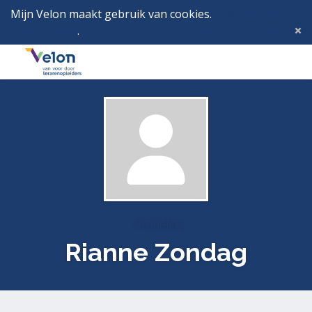
Mijn Velon maakt gebruik van cookies.
Lees hier wat
dat betekent
.
Deze melding verbergen
Menu
Inlog
Profielen
Rianne Zondag