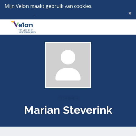
Mijn Velon maakt gebruik van cookies.
Lees hier wat
dat betekent
.
Deze melding verbergen
Menu
Inlog
Profielen
Marian Steverink