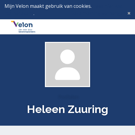
Mijn Velon maakt gebruik van cookies.
Lees hier wat
dat betekent
.
Deze melding verbergen
Menu
Inlog
Profielen
Heleen Zuuring