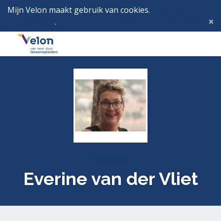
Mijn Velon maakt gebruik van cookies.
Lees hier wat
dat betekent
.
Deze melding verbergen
Menu
Inlog
Profielen
Everine van der Vliet