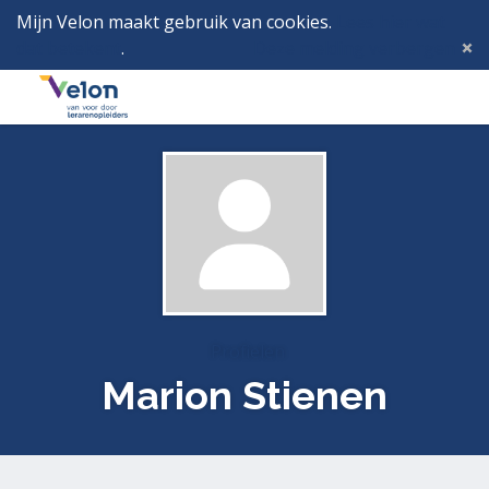
Mijn Velon maakt gebruik van cookies.
Lees hier wat
dat betekent
.
Deze melding verbergen
Menu
Inlog
Profielen
Marion Stienen