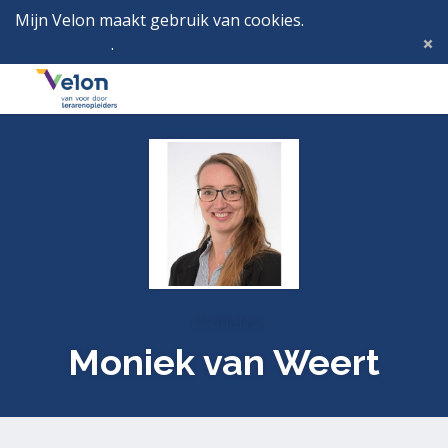
Mijn Velon maakt gebruik van cookies.
Lees hier wat
dat betekent
.
Deze melding verbergen
Menu
Inlog
Profielen
Moniek van Weert