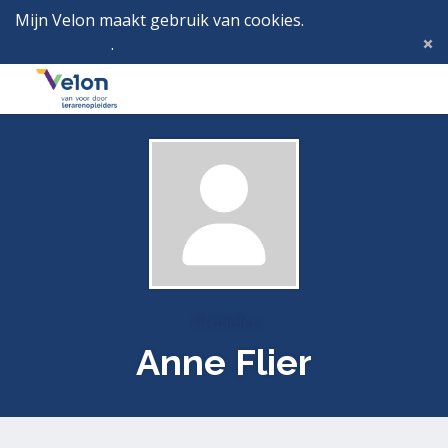
Mijn Velon maakt gebruik van cookies.
Lees hier wat
dat betekent
.
Deze melding verbergen
Menu
Inlog
Profielen
Anne Flier