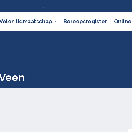
ier wat dat betekent
.
Velon lidmaatschap
Beroepsregister
Online
 Veen