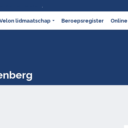
ier wat dat betekent
.
Velon lidmaatschap
Beroepsregister
Online
enberg