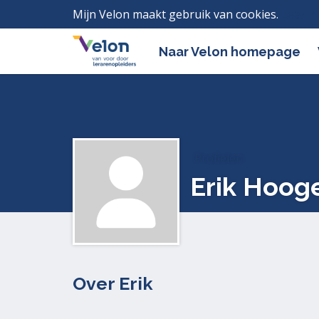
Mijn Velon maakt gebruik van cookies.
Lees h
Naar Velon homepage
Profielen
Erik Hoog
Over Erik