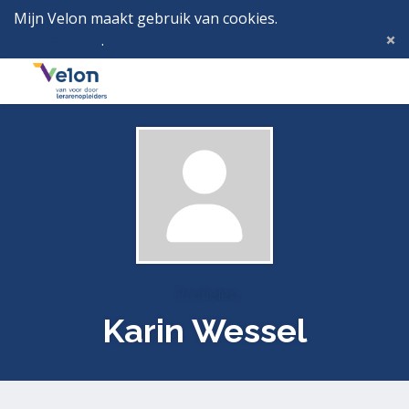
Mijn Velon maakt gebruik van cookies.
Lees hier wat
dat betekent
.
Deze melding verbergen
Menu
Inlog
Profielen
Karin Wessel