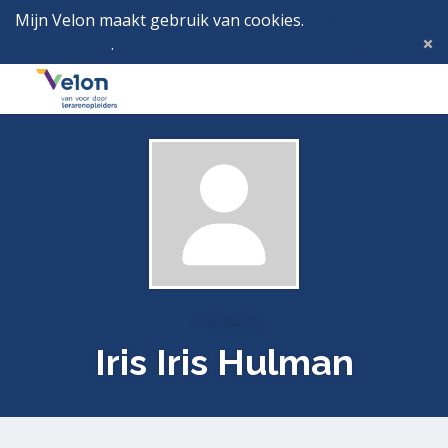
Mijn Velon maakt gebruik van cookies.
Lees hier wat
dat betekent
.
Deze melding verbergen
Menu
Inlog
Profielen
Iris Iris Hulman