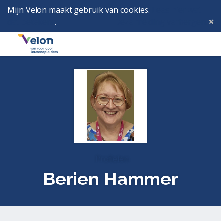
Mijn Velon maakt gebruik van cookies.
Lees hier wat
dat betekent
.
Deze melding verbergen
Menu
Inlog
Profielen
Berien Hammer